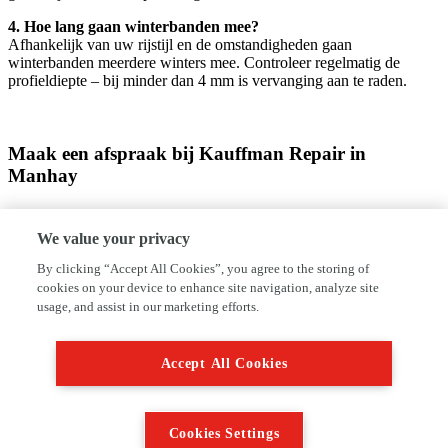
4. Hoe lang gaan winterbanden mee?
Afhankelijk van uw rijstijl en de omstandigheden gaan
winterbanden meerdere winters mee. Controleer regelmatig de
profieldiepte – bij minder dan 4 mm is vervanging aan te raden.
Maak een afspraak bij Kauffman Repair in
Manhay
Klaar om veilig de winter in te gaan? Neem vandaag nog contact op
met Kauffman Repair voor een afspraak. U vindt ons op Rue des
We value your privacy
Boussines 42A, 6960. Bel naar 3286387937 of stuur een mailtje
naar garagekauffman.6960manhay@gmail.com om meteen uw
By clicking “Accept All Cookies”, you agree to the storing of
afspraak vast te leggen. Wij zorgen dat u zonder zorgen de weg op
cookies on your device to enhance site navigation, analyze site
kunt!
usage, and assist in our marketing efforts.
Accept All Cookies
Cookies Settings